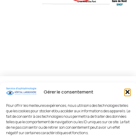
Gérer le consentement
Secrétariat
Consultation
Comment
médical
d'ophtalmologie
venir
Pour offrir les meilleures expériences, nous utilisons des technologies telles
?
Nous
que les cookies pour stocker et/ou accéder aux informations des appareils. Le
secteur
fait de consentir à ces technologies nous permettra de traiter des données
vous
Moyens
telles que le comportement de navigation ou les ID uniques sur ce site. Le fait
bleu,
accueillons
D'accès
de ne pas consentir ou de retirer son consentement peut avoir un effet
porte 12,
du
négatif sur certaines caractéristiques et fonctions.
: Métro,