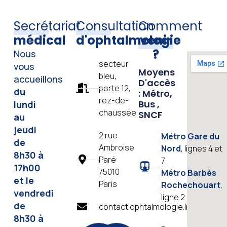
Secrétariat
Consultation
Comment
médical
d'ophtalmologie
venir
?
Nous
secteur
vous
Moyens
bleu,
accueillons
D'accès
porte 12,
du
: Métro,
rez-de-
Bus ,
lundi
chaussée.
SNCF
au
jeudi
2 rue
Métro Gare du
de
Ambroise
Nord
, lignes 4 et
8h30 à
Paré
7
17h00
75010
Métro Barbès
et le
Paris
Rochechouart
,
vendredi
ligne 2
de
contact.ophtalmologie.lrb@aphp.fr
8h30 à