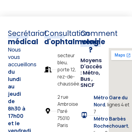
Secrétariat
Consultation
Comment
médical
d'ophtalmologie
venir
?
Nous
secteur
vous
Moyens
bleu,
accueillons
D'accès
porte 12,
du
: Métro,
rez-de-
Bus ,
lundi
chaussée.
SNCF
au
jeudi
2 rue
Métro Gare du
de
Ambroise
Nord
, lignes 4 et
8h30 à
Paré
7
17h00
75010
Métro Barbès
et le
Paris
Rochechouart
,
vendredi