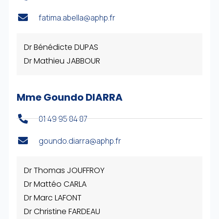
fatima.abella@aphp.fr
Dr Bénédicte DUPAS
Dr Mathieu JABBOUR
Mme Goundo DIARRA
01 49 95 84 87
goundo.diarra@aphp.fr
Dr Thomas JOUFFROY
Dr Mattéo CARLA
Dr Marc LAFONT
Dr Christine FARDEAU