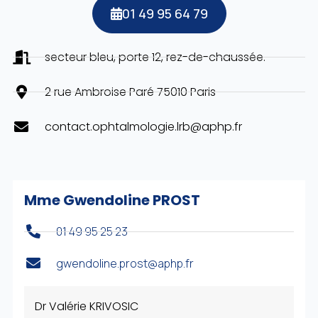
01 49 95 64 79
secteur bleu, porte 12, rez-de-chaussée.
2 rue Ambroise Paré 75010 Paris
contact.ophtalmologie.lrb@aphp.fr
Mme Gwendoline PROST
01 49 95 25 23
gwendoline.prost@aphp.fr
Dr Valérie KRIVOSIC