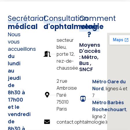
Secrétariat
Consultation
Comment
médical
d'ophtalmologie
venir
?
Nous
secteur
vous
Moyens
bleu,
accueillons
D'accès
porte 12,
du
: Métro,
rez-de-
Bus ,
lundi
chaussée.
SNCF
au
jeudi
2 rue
Métro Gare du
de
Ambroise
Nord
, lignes 4 et
8h30 à
Paré
7
17h00
75010
Métro Barbès
et le
Paris
Rochechouart
,
vendredi
ligne 2
de
contact.ophtalmologie.lrb@aphp.fr
8h30 à