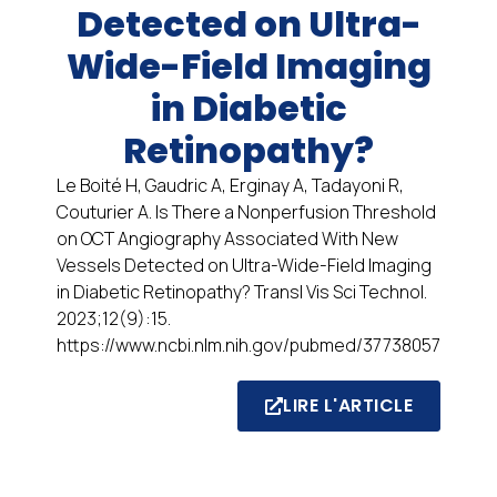
Detected on Ultra-
Wide-Field Imaging
in Diabetic
Retinopathy?
Le Boité H, Gaudric A, Erginay A, Tadayoni R,
Couturier A. Is There a Nonperfusion Threshold
on OCT Angiography Associated With New
Vessels Detected on Ultra-Wide-Field Imaging
in Diabetic Retinopathy? Transl Vis Sci Technol.
2023;12(9):15.
https://www.ncbi.nlm.nih.gov/pubmed/37738057
LIRE L'ARTICLE