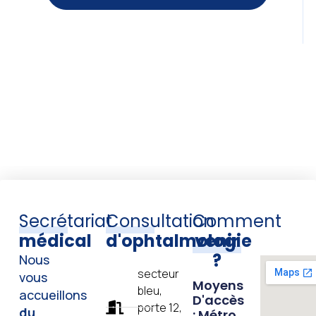
Secrétariat
Consultation
Comment
médical
d'ophtalmologie
venir
?
Nous
secteur
vous
Moyens
bleu,
accueillons
D'accès
porte 12,
du
: Métro,