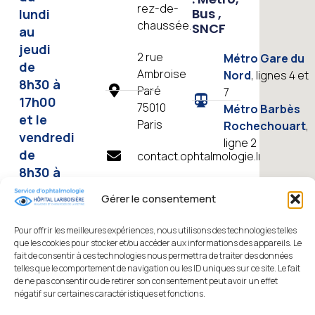
rez-de-
Bus ,
lundi
chaussée.
SNCF
au
jeudi
2 rue
Métro Gare du
de
Ambroise
Nord
, lignes 4 et
8h30 à
Paré
7
17h00
75010
Métro Barbès
et le
Paris
Rochechouart
,
vendredi
ligne 2
de
contact.ophtalmologie.lrb@aphp.fr
8h30 à
Bus
13h
01
01
Gérer le consentement
26
49
49
et
95
95
Pour offrir les meilleures expériences, nous utilisons des technologies telles
64
64
Tous les
43
que les cookies pour stocker et/ou accéder aux informations des appareils. Le
78
79
contacts
fait de consentir à ces technologies nous permettra de traiter des données
secrétariat
telles que le comportement de navigation ou les ID uniques sur ce site. Le fait
de ne pas consentir ou de retirer son consentement peut avoir un effet
SNCF
Consultez
négatif sur certaines caractéristiques et fonctions.
Gare
le plan